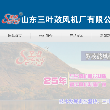
网站首页
公司简介
产品展示
新闻